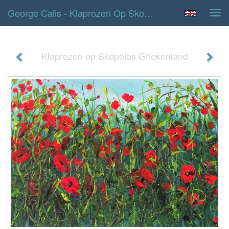
George Calis - Klaprozen Op Skopelos Griekenland
Tog
navi
Klaprozen op Skopelos Griekenland