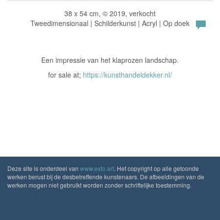
38 x 54 cm, © 2019, verkocht
Tweedimensionaal | Schilderkunst | Acryl | Op doek
Een impressie van het klaprozen landschap.
for sale at;
https://kunsthandeldekker.nl/
Deze site is onderdeel van
www.exto.art
. Het copyright op alle getoonde
werken berust bij de desbetreffende kunstenaars. De afbeeldingen van de
werken mogen niet gebruikt worden zonder schriftelijke toestemming.