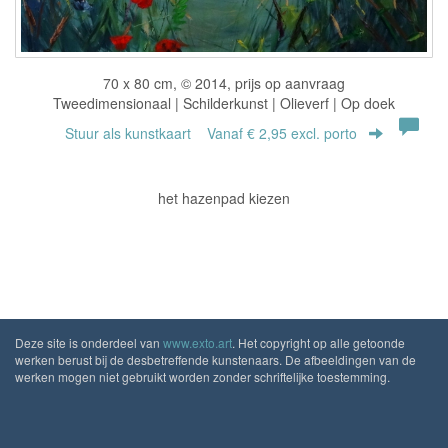
70 x 80 cm, © 2014, prijs op aanvraag
Tweedimensionaal | Schilderkunst | Olieverf | Op doek
Stuur als kunstkaart
Vanaf € 2,95 excl. porto
het hazenpad kiezen
Deze site is onderdeel van
www.exto.art
. Het copyright op alle getoonde
werken berust bij de desbetreffende kunstenaars. De afbeeldingen van de
werken mogen niet gebruikt worden zonder schriftelijke toestemming.