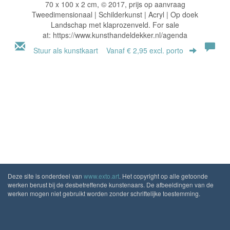
70 x 100 x 2 cm, © 2017, prijs op aanvraag
Tweedimensionaal | Schilderkunst | Acryl | Op doek
Landschap met klaprozenveld. For sale
at: https://www.kunsthandeldekker.nl/agenda
Stuur als kunstkaart
Vanaf € 2,95 excl. porto
Deze site is onderdeel van
www.exto.art
. Het copyright op alle getoonde
werken berust bij de desbetreffende kunstenaars. De afbeeldingen van de
werken mogen niet gebruikt worden zonder schriftelijke toestemming.