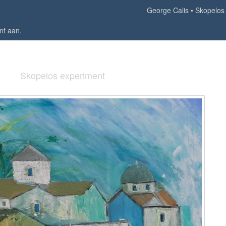
George Calis
Skopelos
nt aan
.
Skopelos experiment