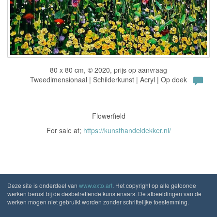
80 x 80 cm, © 2020, prijs op aanvraag
Tweedimensionaal | Schilderkunst | Acryl | Op doek
Flowerfield
For sale at;
https://kunsthandeldekker.nl/
Deze site is onderdeel van
www.exto.art
. Het copyright op alle getoonde
werken berust bij de desbetreffende kunstenaars. De afbeeldingen van de
werken mogen niet gebruikt worden zonder schriftelijke toestemming.